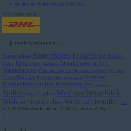
Mitglied im Stollenverband Erzgebirge
Wir versenden mit
… je nach Geschmack…
Butterstollen
Erzgebirge
Kekse
Butterkekse
Lebkuchen
Mandelbutterstollen
Kokos
Makronen
Mandelstollen
Mohnbutterstollen
Mohnstollen
Oblaten
Nougat
Rosinen
Ohne Rosinen
Pfefferkuchen
Pfeffernüsse
Rosinenbutterstollen
Rosinenstollen
Spitzkuchen
Weihnachtsgebäck
Stollen
ungestrichen
Weihnachtsstollen
Weihnachtsplätzchen
Zimt
© 2020 Bäckerei & Konditorei Seifert | Umsetzung: Pepsite
×