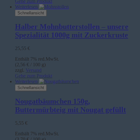
Gehe zum Produkt
Weiterlesen
Schnellansicht
Halber Mohnbutterstollen – unsere
Spezialität 1000g mit Zuckerkruste
25,55
€
Enthält 7% red.MwSt.
(
2,56
€
/ 100 g)
zzgl.
Versand
Gehe zum Produkt
Weiterlesen
Schnellansicht
Nougatbäumchen 150g,
Buttermürbteig mit Nougat gefüllt
5,55
€
Enthält 7% red.MwSt.
(
3,70
€
/ 100 g)