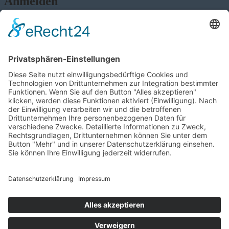
Anmelden
Passwort vergessen?
Angemeldet bleiben
Anmelden
Zum Inhalt springen
Werkzeugleiste öffnen
Eingabehilfen
Text vergrößern
Text verkleinern
Graustufen
Hoher Kontrast
Negativer Kontrast