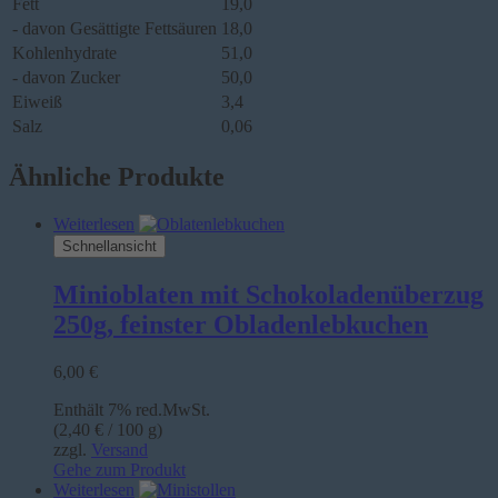
Fett
19,0
- davon Gesättigte Fettsäuren
18,0
Kohlenhydrate
51,0
- davon Zucker
50,0
Eiweiß
3,4
Salz
0,06
Ähnliche Produkte
Weiterlesen
Schnellansicht
Minioblaten mit Schokoladenüberzug
250g, feinster Obladenlebkuchen
6,00
€
Enthält 7% red.MwSt.
(
2,40
€
/ 100 g)
zzgl.
Versand
Gehe zum Produkt
Weiterlesen