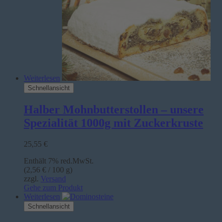
Weiterlesen
Schnellansicht
Halber Mohnbutterstollen – unsere
Spezialität 1000g mit Zuckerkruste
25,55
€
Enthält 7% red.MwSt.
(
2,56
€
/ 100 g)
zzgl.
Versand
Gehe zum Produkt
Weiterlesen
Schnellansicht