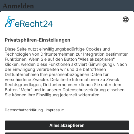
Anmelden
Passwort vergessen?
Angemeldet bleiben
Anmelden
Zum Inhalt springen
Werkzeugleiste öffnen
Eingabehilfen
Text vergrößern
Text verkleinern
Graustufen
Hoher Kontrast