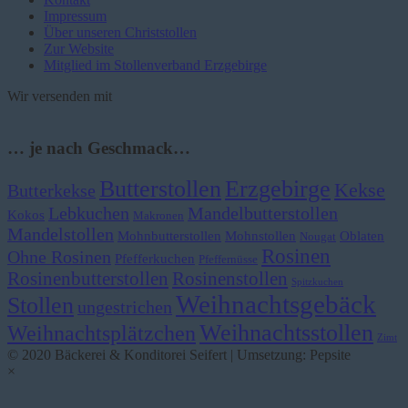
Impressum
Über unseren Christstollen
Zur Website
Mitglied im Stollenverband Erzgebirge
Wir versenden mit
… je nach Geschmack…
Butterstollen
Erzgebirge
Kekse
Butterkekse
Lebkuchen
Mandelbutterstollen
Kokos
Makronen
Mandelstollen
Mohnbutterstollen
Mohnstollen
Oblaten
Nougat
Rosinen
Ohne Rosinen
Pfefferkuchen
Pfeffernüsse
Rosinenbutterstollen
Rosinenstollen
Spitzkuchen
Weihnachtsgebäck
Stollen
ungestrichen
Weihnachtsstollen
Weihnachtsplätzchen
Zimt
© 2020 Bäckerei & Konditorei Seifert | Umsetzung: Pepsite
×