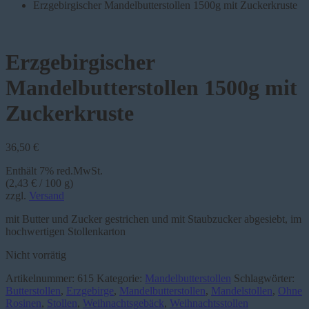
Erzgebirgischer Mandelbutterstollen 1500g mit Zuckerkruste
Erzgebirgischer
Mandelbutterstollen 1500g mit
Zuckerkruste
36,50
€
Enthält 7% red.MwSt.
(
2,43
€
/ 100 g)
zzgl.
Versand
mit Butter und Zucker gestrichen und mit Staubzucker abgesiebt, im
hochwertigen Stollenkarton
Nicht vorrätig
Artikelnummer:
615
Kategorie:
Mandelbutterstollen
Schlagwörter:
Butterstollen
,
Erzgebirge
,
Mandelbutterstollen
,
Mandelstollen
,
Ohne
Rosinen
,
Stollen
,
Weihnachtsgebäck
,
Weihnachtsstollen