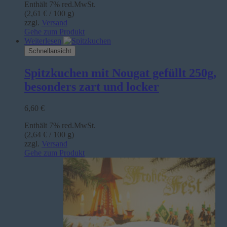
Enthält 7% red.MwSt.
(
2,61
€
/ 100 g)
zzgl.
Versand
Gehe zum Produkt
Weiterlesen
Schnellansicht
Spitzkuchen mit Nougat gefüllt 250g,
besonders zart und locker
6,60
€
Enthält 7% red.MwSt.
(
2,64
€
/ 100 g)
zzgl.
Versand
Gehe zum Produkt