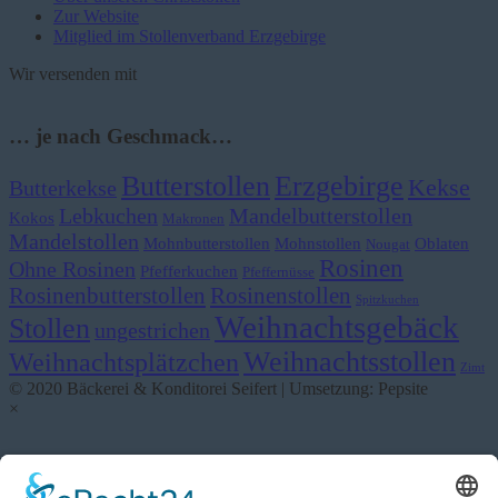
Zur Website
Mitglied im Stollenverband Erzgebirge
Wir versenden mit
… je nach Geschmack…
Butterstollen
Erzgebirge
Kekse
Butterkekse
Lebkuchen
Mandelbutterstollen
Kokos
Makronen
Mandelstollen
Mohnbutterstollen
Mohnstollen
Oblaten
Nougat
Rosinen
Ohne Rosinen
Pfefferkuchen
Pfeffernüsse
Rosinenbutterstollen
Rosinenstollen
Spitzkuchen
Weihnachtsgebäck
Stollen
ungestrichen
Weihnachtsstollen
Weihnachtsplätzchen
Zimt
© 2020 Bäckerei & Konditorei Seifert | Umsetzung: Pepsite
×
Anmelden