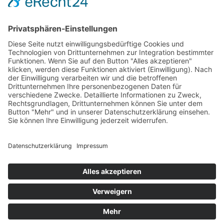
Passwort vergessen?
Angemeldet bleiben
Anmelden
Zum Inhalt springen
Werkzeugleiste öffnen
Eingabehilfen
Text vergrößern
Text verkleinern
Graustufen
Hoher Kontrast
Negativer Kontrast
Heller Hintergrund
Links unterstrichen
Lesbare Schriften